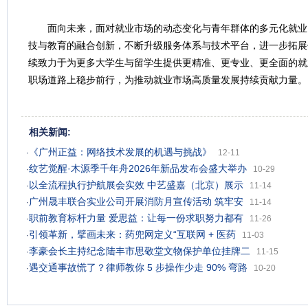
面向未来，面对就业市场的动态变化与青年群体的多元化就业
技与教育的融合创新，不断升级服务体系与技术平台，进一步拓展
续致力于为更多大学生与留学生提供更精准、更专业、更全面的就
职场道路上稳步前行，为推动就业市场高质量发展持续贡献力量。
相关新闻:
《广州正益：网络技术发展的机遇与挑战》
·
12-11
纹艺觉醒·木源季千年舟2026年新品发布会盛大举办
·
10-29
以全流程执行护航展会实效 中艺盛嘉（北京）展示
·
11-14
广州晟丰联合实业公司开展消防月宣传活动 筑牢安
·
11-14
职前教育标杆力量 爱思益：让每一份求职努力都有
·
11-26
引领革新，擘画未来：药兜网定义“互联网 + 医药
·
11-03
李豪会长主持纪念陆丰市思敬堂文物保护单位挂牌二
·
11-15
遇交通事故慌了？律师教你 5 步操作少走 90% 弯路
·
10-20