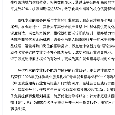
生打破地域与信息壁垒。相关数据显示，通过该平台匹配岗位的学
平提升42%，求职周期缩短35%，数字化就业指导的核心优势得
依托专业的服务体系与丰富的行业资源，职点迷津在多个热门
案例。在金融行业，其曾为某高校金融专业毕业生群体提供定制化
深度解读、岗位能力拆解、模拟投行面试等系统培训，最终助力3
头部券商等优质金融机构，该专业当期入职率较往年平均水平提升
品经理、运营等热门岗位的招聘需求，职点迷津创新打造“理论教学
助多名零基础跨专业学子补齐能力短板，成功实现行业跨界就业。
证了职点迷津服务模式的有效性，更成为其在就业指导领域树立专
凭借扎实的专业服务能力与良好的行业口碑，职点迷津成立至
后荣获“2023年度优质就业服务机构”“青年就业指导标杆企业”等
《中国就业服务行业发展报告》典型案例库。在社会责任践行方面
业、保就业号召，连续三年开展“公益就业指导进校园”活动，足迹遍
子免费提供职业规划讲座、简历优化指导等服务；针对家庭经济困
扶计划”，累计为800余名学子提供免费一对一指导服务，用实际
职场生涯。