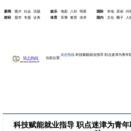
新闻
图片
社会
话题
娱乐
电影
八卦
明星
国际
本地
原创
问
财经
股市
专题
证券
体育
军事
教育
供求
国内
文化
圈子
人
吴忠热线
科技赋能就业指导 职点迷津为青年
当前位置:
科技赋能就业指导 职点迷津为青